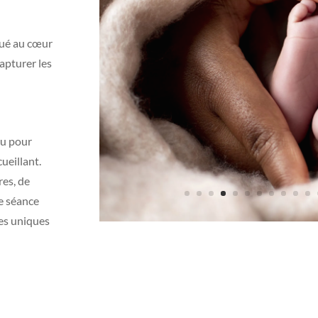
tué au cœur
capturer les
çu pour
ueillant.
es, de
e séance
ges uniques