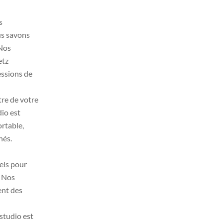
s
us savons
 Nos
etz
essions de
être de votre
dio est
rtable,
nés.
els pour
. Nos
ent des
studio est